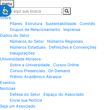
menu
Sobre
Pilares
Estrutura
Sustentabilidade
Comitês
Grupos de Relacionamento
Imprensa
Dados do Setor
Números do Setor
Números Regionais
Números Estaduais
Definições e Convenções
Inaugurações
Universidade Abrasce
Sobre a Universidade
Cursos Online
Cursos Presenciais
On Demand
Prêmio Acadêmico Abrasce
Eventos
Notícias
Defesa do Setor
Espaço do Associado
Envie sua Notícia
Seja um Associado