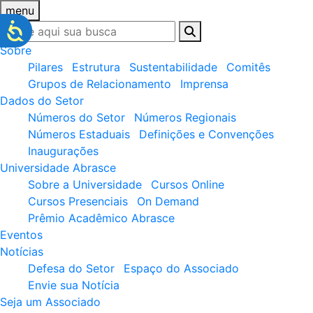
menu
Sobre
Pilares
Estrutura
Sustentabilidade
Comitês
Grupos de Relacionamento
Imprensa
Dados do Setor
Números do Setor
Números Regionais
Números Estaduais
Definições e Convenções
Inaugurações
Universidade Abrasce
Sobre a Universidade
Cursos Online
Cursos Presenciais
On Demand
Prêmio Acadêmico Abrasce
Eventos
Notícias
Defesa do Setor
Espaço do Associado
Envie sua Notícia
Seja um Associado