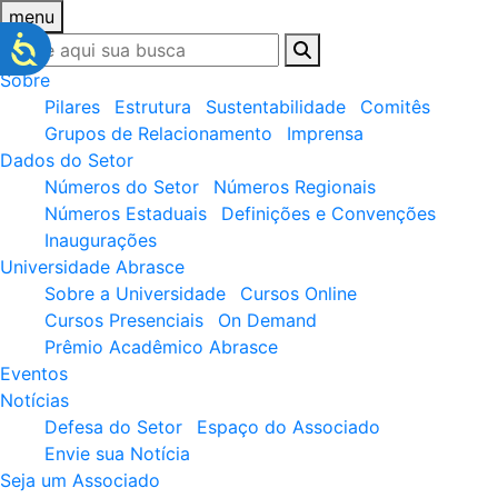
menu
Sobre
Pilares
Estrutura
Sustentabilidade
Comitês
Grupos de Relacionamento
Imprensa
Dados do Setor
Números do Setor
Números Regionais
Números Estaduais
Definições e Convenções
Inaugurações
Universidade Abrasce
Sobre a Universidade
Cursos Online
Cursos Presenciais
On Demand
Prêmio Acadêmico Abrasce
Eventos
Notícias
Defesa do Setor
Espaço do Associado
Envie sua Notícia
Seja um Associado