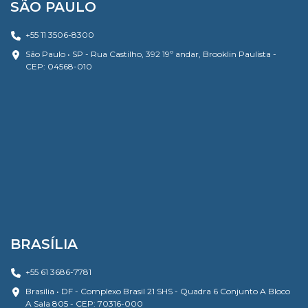
SÃO PAULO
+55 11 3506-8300
São Paulo • SP - Rua Castilho, 392 19º andar, Brooklin Paulista -
CEP: 04568-010
BRASÍLIA
+55 61 3686-7781
Brasília • DF - Complexo Brasil 21 SHS - Quadra 6 Conjunto A Bloco
A Sala 805 - CEP: 70316-000