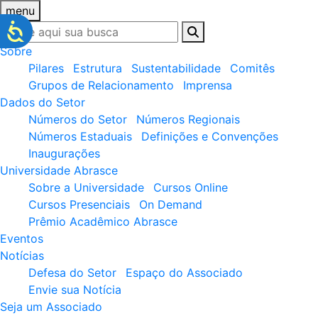
menu
Sobre
Pilares
Estrutura
Sustentabilidade
Comitês
Grupos de Relacionamento
Imprensa
Dados do Setor
Números do Setor
Números Regionais
Números Estaduais
Definições e Convenções
Inaugurações
Universidade Abrasce
Sobre a Universidade
Cursos Online
Cursos Presenciais
On Demand
Prêmio Acadêmico Abrasce
Eventos
Notícias
Defesa do Setor
Espaço do Associado
Envie sua Notícia
Seja um Associado