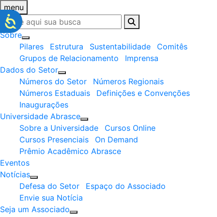
menu
Sobre
Pilares
Estrutura
Sustentabilidade
Comitês
Grupos de Relacionamento
Imprensa
Dados do Setor
Números do Setor
Números Regionais
Números Estaduais
Definições e Convenções
Inaugurações
Universidade Abrasce
Sobre a Universidade
Cursos Online
Cursos Presenciais
On Demand
Prêmio Acadêmico Abrasce
Eventos
Notícias
Defesa do Setor
Espaço do Associado
Envie sua Notícia
Seja um Associado