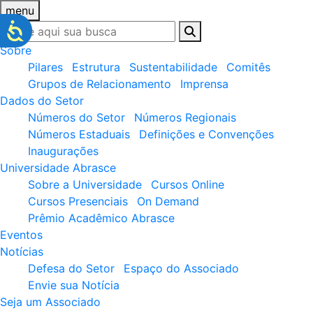
menu
Sobre
Pilares
Estrutura
Sustentabilidade
Comitês
Grupos de Relacionamento
Imprensa
Dados do Setor
Números do Setor
Números Regionais
Números Estaduais
Definições e Convenções
Inaugurações
Universidade Abrasce
Sobre a Universidade
Cursos Online
Cursos Presenciais
On Demand
Prêmio Acadêmico Abrasce
Eventos
Notícias
Defesa do Setor
Espaço do Associado
Envie sua Notícia
Seja um Associado