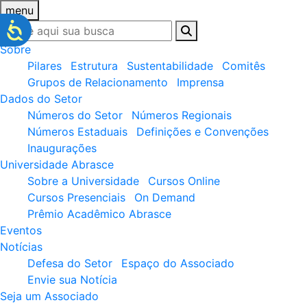
menu
Sobre
Pilares
Estrutura
Sustentabilidade
Comitês
Grupos de Relacionamento
Imprensa
Dados do Setor
Números do Setor
Números Regionais
Números Estaduais
Definições e Convenções
Inaugurações
Universidade Abrasce
Sobre a Universidade
Cursos Online
Cursos Presenciais
On Demand
Prêmio Acadêmico Abrasce
Eventos
Notícias
Defesa do Setor
Espaço do Associado
Envie sua Notícia
Seja um Associado