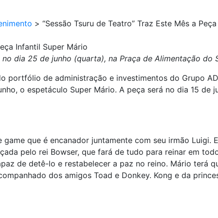
enimento
>
“Sessão Tsuru de Teatro” Traz Este Mês a Peça 
eça Infantil Super Mário
á no dia 25 de junho (quarta), na Praça de Alimentação do
do portfólio de administração e investimentos do Grupo A
unho, o espetáculo Super Mário. A peça será no dia 15 de j
game que é encanador juntamente com seu irmão Luigi. El
ada pelo rei Bowser, que fará de tudo para reinar em todo
apaz de detê-lo e restabelecer a paz no reino. Mário terá q
acompanhado dos amigos Toad e Donkey. Kong e da princes