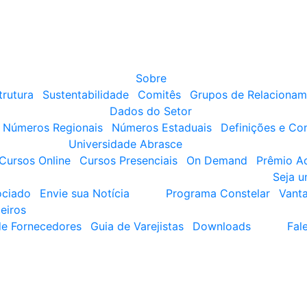
Sobre
trutura
Sustentabilidade
Comitês
Grupos de Relacionam
Dados do Setor
Números Regionais
Números Estaduais
Definições e Co
Universidade Abrasce
Cursos Online
Cursos Presenciais
On Demand
Prêmio A
Seja 
ociado
Envie sua Notícia
Programa Constelar
Vant
eiros
de Fornecedores
Guia de Varejistas
Downloads
Fal