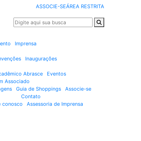
ASSOCIE-SE
ÁREA RESTRITA
ento
Imprensa
nvenções
Inaugurações
cadêmico Abrasce
Eventos
um Associado
agens
Guia de Shoppings
Associe-se
Contato
e conosco
Assessoria de Imprensa