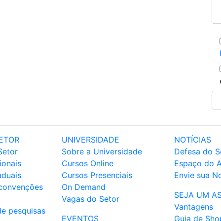
ETOR
UNIVERSIDADE
NOTÍCIAS
Setor
Sobre a Universidade
Defesa do S
ionais
Cursos Online
Espaço do 
aduais
Cursos Presenciais
Envie sua No
 convenções
On Demand
SEJA UM A
Vagas do Setor
Vantagens
de pesquisas
EVENTOS
Guia de Sho