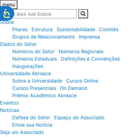
menu
Sobre
Pilares
Estrutura
Sustentabilidade
Comitês
Grupos de Relacionamento
Imprensa
Dados do Setor
Números do Setor
Números Regionais
Números Estaduais
Definições e Convenções
Inaugurações
Universidade Abrasce
Sobre a Universidade
Cursos Online
Cursos Presenciais
On Demand
Prêmio Acadêmico Abrasce
Eventos
Notícias
Defesa do Setor
Espaço do Associado
Envie sua Notícia
Seja um Associado