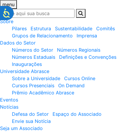
menu
Sobre
Pilares
Estrutura
Sustentabilidade
Comitês
Grupos de Relacionamento
Imprensa
Dados do Setor
Números do Setor
Números Regionais
Números Estaduais
Definições e Convenções
Inaugurações
Universidade Abrasce
Sobre a Universidade
Cursos Online
Cursos Presenciais
On Demand
Prêmio Acadêmico Abrasce
Eventos
Notícias
Defesa do Setor
Espaço do Associado
Envie sua Notícia
Seja um Associado