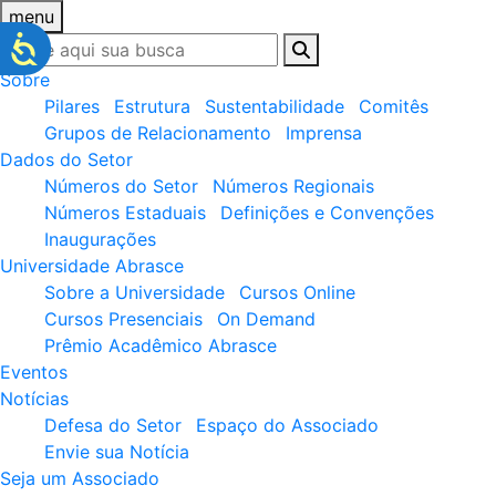
menu
Sobre
Pilares
Estrutura
Sustentabilidade
Comitês
Grupos de Relacionamento
Imprensa
Dados do Setor
Números do Setor
Números Regionais
Números Estaduais
Definições e Convenções
Inaugurações
Universidade Abrasce
Sobre a Universidade
Cursos Online
Cursos Presenciais
On Demand
Prêmio Acadêmico Abrasce
Eventos
Notícias
Defesa do Setor
Espaço do Associado
Envie sua Notícia
Seja um Associado