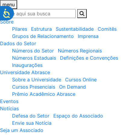
menu
Sobre
Pilares
Estrutura
Sustentabilidade
Comitês
Grupos de Relacionamento
Imprensa
Dados do Setor
Números do Setor
Números Regionais
Números Estaduais
Definições e Convenções
Inaugurações
Universidade Abrasce
Sobre a Universidade
Cursos Online
Cursos Presenciais
On Demand
Prêmio Acadêmico Abrasce
Eventos
Notícias
Defesa do Setor
Espaço do Associado
Envie sua Notícia
Seja um Associado