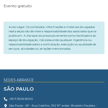
Evento gratuito
Aviso Legal: Os conteúdos, informações e materiais divulgados
nesta seção são de inteira responsabilidade dos associados que os
publicam. A Abrasce atua exclusivamente como facilitadora do
espaço de divulgação, não possuindo qualquer ingerência ou
responsabilidade sobre a contratação, execução ou qualidade de
serviços, atividades ou atrações mencionadas.
SEDES ABRASCE
SÃO PAULO
+55 11 3506-8300
São Paulo • SP - Rua Castilho, 392 19º andar, Brooklin Paulista -