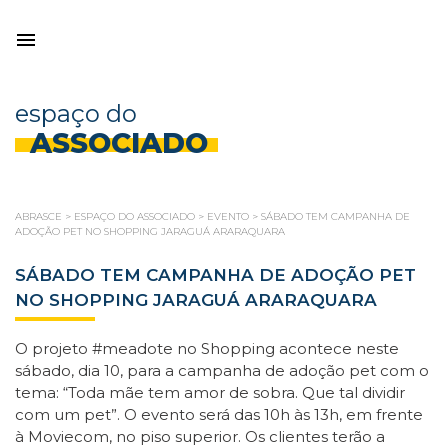
espaço do
ASSOCIADO
ABRASCE
>
ESPAÇO DO ASSOCIADO
>
EVENTO
>
SÁBADO TEM CAMPANHA DE
ADOÇÃO PET NO SHOPPING JARAGUÁ ARARAQUARA
SÁBADO TEM CAMPANHA DE ADOÇÃO PET
NO SHOPPING JARAGUÁ ARARAQUARA
O projeto #meadote no Shopping acontece neste
sábado, dia 10, para a campanha de adoção pet com o
tema: “Toda mãe tem amor de sobra. Que tal dividir
com um pet”. O evento será das 10h às 13h, em frente
à Moviecom, no piso superior. Os clientes terão a