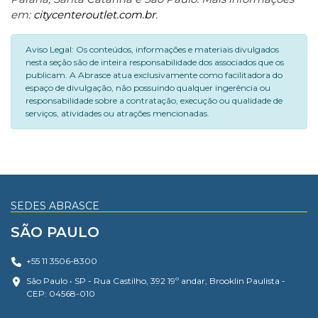
em:
citycenteroutlet.com.br
.
Aviso Legal: Os conteúdos, informações e materiais divulgados
nesta seção são de inteira responsabilidade dos associados que os
publicam. A Abrasce atua exclusivamente como facilitadora do
espaço de divulgação, não possuindo qualquer ingerência ou
responsabilidade sobre a contratação, execução ou qualidade de
serviços, atividades ou atrações mencionadas.
SEDES ABRASCE
SÃO PAULO
+55 11 3506-8300
São Paulo • SP - Rua Castilho, 392 19º andar, Brooklin Paulista -
CEP: 04568-010