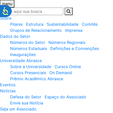
menu
Sobre
Pilares
Estrutura
Sustentabilidade
Comitês
Grupos de Relacionamento
Imprensa
Dados do Setor
Números do Setor
Números Regionais
Números Estaduais
Definições e Convenções
Inaugurações
Universidade Abrasce
Sobre a Universidade
Cursos Online
Cursos Presenciais
On Demand
Prêmio Acadêmico Abrasce
Eventos
Notícias
Defesa do Setor
Espaço do Associado
Envie sua Notícia
Seja um Associado