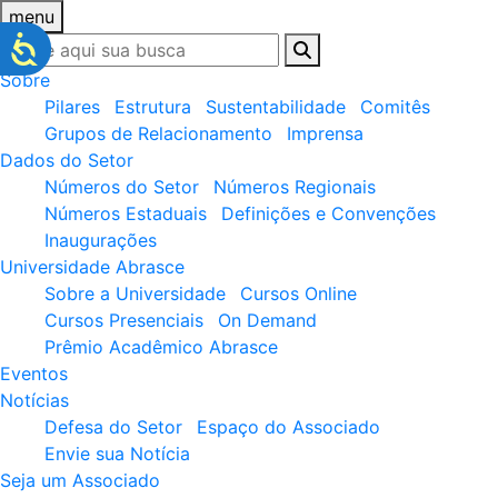
menu
Sobre
Pilares
Estrutura
Sustentabilidade
Comitês
Grupos de Relacionamento
Imprensa
Dados do Setor
Números do Setor
Números Regionais
Números Estaduais
Definições e Convenções
Inaugurações
Universidade Abrasce
Sobre a Universidade
Cursos Online
Cursos Presenciais
On Demand
Prêmio Acadêmico Abrasce
Eventos
Notícias
Defesa do Setor
Espaço do Associado
Envie sua Notícia
Seja um Associado