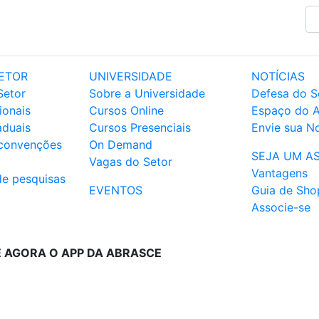
ETOR
UNIVERSIDADE
NOTÍCIAS
Setor
Sobre a Universidade
Defesa do S
ionais
Cursos Online
Espaço do 
aduais
Cursos Presenciais
Envie sua No
 convenções
On Demand
SEJA UM A
Vagas do Setor
Vantagens
de pesquisas
EVENTOS
Guia de Sho
Associe-se
E AGORA O APP DA ABRASCE