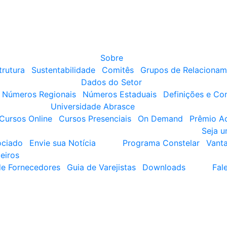
Sobre
trutura
Sustentabilidade
Comitês
Grupos de Relacionam
Dados do Setor
Números Regionais
Números Estaduais
Definições e Co
Universidade Abrasce
Cursos Online
Cursos Presenciais
On Demand
Prêmio A
Seja 
ociado
Envie sua Notícia
Programa Constelar
Vant
eiros
de Fornecedores
Guia de Varejistas
Downloads
Fal