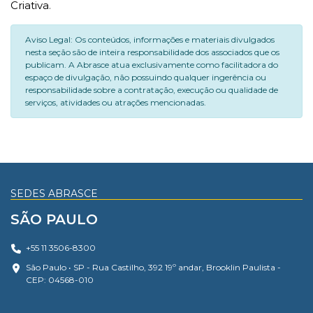
Criativa
.
Aviso Legal: Os conteúdos, informações e materiais divulgados
nesta seção são de inteira responsabilidade dos associados que os
publicam. A Abrasce atua exclusivamente como facilitadora do
espaço de divulgação, não possuindo qualquer ingerência ou
responsabilidade sobre a contratação, execução ou qualidade de
serviços, atividades ou atrações mencionadas.
SEDES ABRASCE
SÃO PAULO
+55 11 3506-8300
São Paulo • SP - Rua Castilho, 392 19º andar, Brooklin Paulista -
CEP: 04568-010