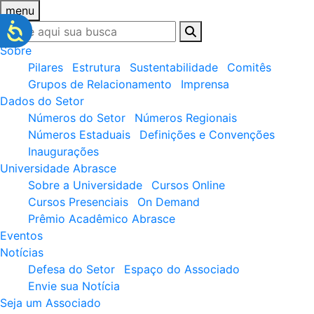
menu
Sobre
Pilares
Estrutura
Sustentabilidade
Comitês
Grupos de Relacionamento
Imprensa
Dados do Setor
Números do Setor
Números Regionais
Números Estaduais
Definições e Convenções
Inaugurações
Universidade Abrasce
Sobre a Universidade
Cursos Online
Cursos Presenciais
On Demand
Prêmio Acadêmico Abrasce
Eventos
Notícias
Defesa do Setor
Espaço do Associado
Envie sua Notícia
Seja um Associado