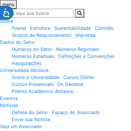
menu
Sobre
Pilares
Estrutura
Sustentabilidade
Comitês
Grupos de Relacionamento
Imprensa
Dados do Setor
Números do Setor
Números Regionais
Números Estaduais
Definições e Convenções
Inaugurações
Universidade Abrasce
Sobre a Universidade
Cursos Online
Cursos Presenciais
On Demand
Prêmio Acadêmico Abrasce
Eventos
Notícias
Defesa do Setor
Espaço do Associado
Envie sua Notícia
Seja um Associado