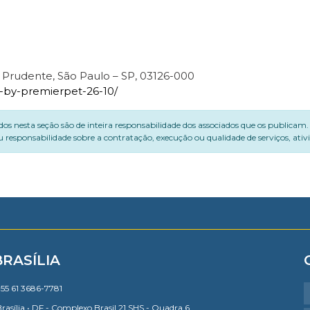
a Prudente, São Paulo – SP, 03126-000
-by-premierpet-26-10/
dos nesta seção são de inteira responsabilidade dos associados que os publicam
 responsabilidade sobre a contratação, execução ou qualidade de serviços, ati
BRASÍLIA
55 61 3686-7781
rasília • DF - Complexo Brasil 21 SHS - Quadra 6