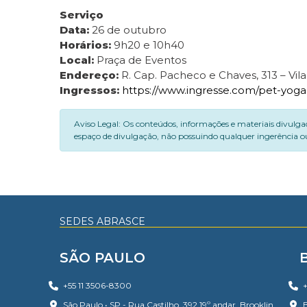
Serviço
Data:
26 de outubro
Horários:
9h20 e 10h40
Local:
Praça de Eventos
Endereço:
R. Cap. Pacheco e Chaves, 313 – Vil
Ingressos:
https://www.ingresse.com/pet-yoga
Aviso Legal: Os conteúdos, informações e materiais divulga
espaço de divulgação, não possuindo qualquer ingerência ou
SEDES ABRASCE
SÃO PAULO
+55 11 3506-8300
+
São Paulo • SP - Rua Castilho, 392 19º andar, Brooklin
B