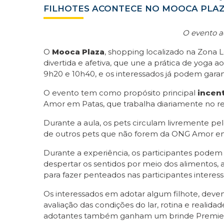
FILHOTES ACONTECE NO MOOCA PLA
O evento a
O
Mooca Plaza
, shopping localizado na Zona 
divertida e afetiva, que une a prática de yoga 
9h20 e 10h40, e os interessados já podem garan
O evento tem como propósito principal
incen
Amor em Patas, que trabalha diariamente no re
Durante a aula, os pets circulam livremente pe
de outros pets que não forem da ONG Amor em
Durante a experiência, os participantes podem 
despertar os sentidos por meio dos alimentos, 
para fazer penteados nas participantes interess
Os interessados em adotar algum filhote, dev
avaliação das condições do lar, rotina e realid
adotantes também ganham um brinde PremieRpe