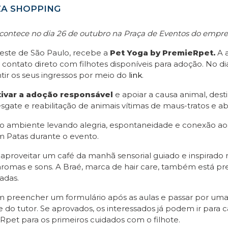
ZA SHOPPING
contece no dia 26 de outubro na Praça de Eventos do emp
Leste de São Paulo, recebe a
Pet Yoga by PremieRpet.
A 
ao contato direto com filhotes disponíveis para adoção. No d
tir os seus ingressos por meio do
link
.
tivar a adoção responsável
e apoiar a causa animal, dest
sgate e reabilitação de animais vítimas de maus-tratos e 
lo ambiente levando alegria, espontaneidade e conexão aos
 Patas durante o evento.
aproveitar um café da manhã sensorial guiado e inspirado 
aromas e sons. A Braé, marca de hair care, também está pres
adas.
em preencher um formulário após as aulas e passar por um
ade do tutor. Se aprovados, os interessados já podem ir pa
t para os primeiros cuidados com o filhote.