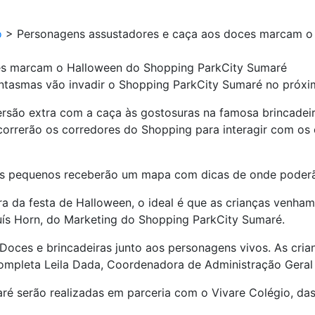
o
>
Personagens assustadores e caça aos doces marcam o
es marcam o Halloween do Shopping ParkCity Sumaré
antasmas vão invadir o Shopping ParkCity Sumaré no próxi
versão extra com a caça às gostosuras na famosa brincadei
orrerão os corredores do Shopping para interagir com os
 os pequenos receberão um mapa com dicas de onde poderã
ra da festa de Halloween, o ideal é que as crianças venha
 Luís Horn, do Marketing do Shopping ParkCity Sumaré.
oces e brincadeiras junto aos personagens vivos. As cria
completa Leila Dada, Coordenadora de Administração Geral
ré serão realizadas em parceria com o Vivare Colégio, das