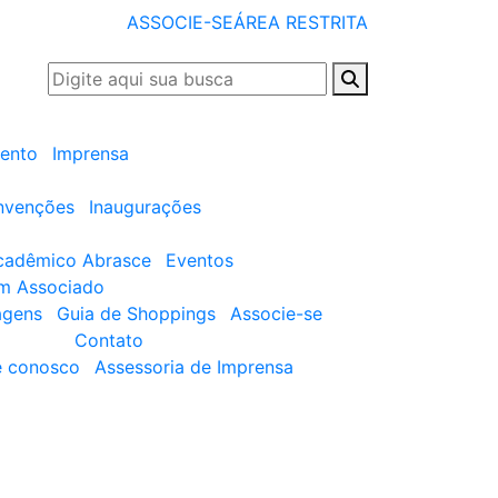
ASSOCIE-SE
ÁREA RESTRITA
ento
Imprensa
nvenções
Inaugurações
cadêmico Abrasce
Eventos
um Associado
agens
Guia de Shoppings
Associe-se
Contato
e conosco
Assessoria de Imprensa