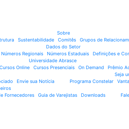
Sobre
trutura
Sustentabilidade
Comitês
Grupos de Relacionam
Dados do Setor
Números Regionais
Números Estaduais
Definições e Co
Universidade Abrasce
Cursos Online
Cursos Presenciais
On Demand
Prêmio A
Seja 
ociado
Envie sua Notícia
Programa Constelar
Vant
eiros
de Fornecedores
Guia de Varejistas
Downloads
Fal