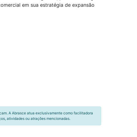
 comercial em sua estratégia de expansão
icam. A Abrasce atua exclusivamente como facilitadora
ços, atividades ou atrações mencionadas.