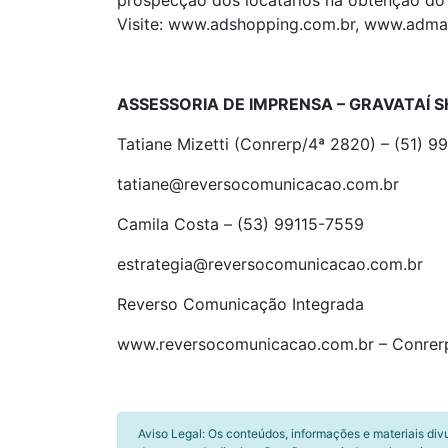
prospecção dos locatários na obtenção do 
Visite: www.adshopping.com.br, www.admal
ASSESSORIA DE IMPRENSA – GRAVATAÍ 
Tatiane Mizetti (Conrerp/4ª 2820) – (51) 
tatiane@reversocomunicacao.com.br
Camila Costa – (53) 99115-7559
estrategia@reversocomunicacao.com.br
Reverso Comunicação Integrada
www.reversocomunicacao.com.br – Conrer
Aviso Legal: Os conteúdos, informações e materiais div