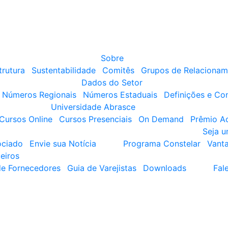
Sobre
trutura
Sustentabilidade
Comitês
Grupos de Relacionam
Dados do Setor
Números Regionais
Números Estaduais
Definições e Co
Universidade Abrasce
Cursos Online
Cursos Presenciais
On Demand
Prêmio A
Seja 
ociado
Envie sua Notícia
Programa Constelar
Vant
eiros
de Fornecedores
Guia de Varejistas
Downloads
Fal