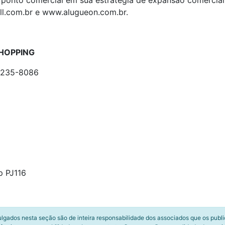
ponto comercial em sua estratégia de expansão comercial; 
l.com.br e www.alugueon.com.br.
SHOPPING
99235-8086
p PJ116
ulgados nesta seção são de inteira responsabilidade dos associados que os publ