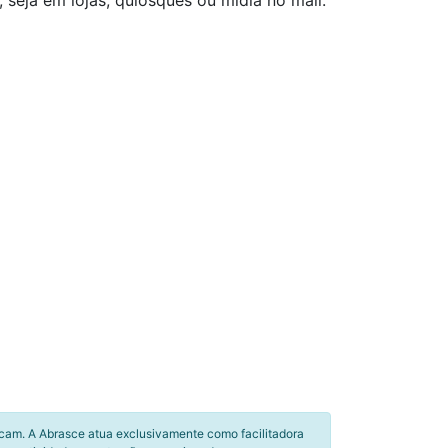
seja em lojas, quiosques ou mídia no mall.
icam. A Abrasce atua exclusivamente como facilitadora