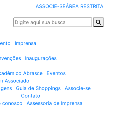
ASSOCIE-SE
ÁREA RESTRITA
ento
Imprensa
nvenções
Inaugurações
cadêmico Abrasce
Eventos
um Associado
agens
Guia de Shoppings
Associe-se
Contato
e conosco
Assessoria de Imprensa