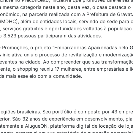
 Chute no Preconceito
, iniciativa que promoveu diferentes
a mesma categoria neste ano, desta vez, o case destaca 
nômico, na parceria realizada com a Prefeitura de Gravata
DHC), além de entidades locais, servindo de sede para c
as, serviços gratuitos e oportunidades voltadas à populaç
to 3.523 pessoas participaram das atividades.
 e Promoções, o projeto “Embaixadoras Apaixonadas pelo 
 A iniciativa uniu o processo de revitalização e moderniza
elevantes na cidade. Ao compreender que sua transformaç
ente, o shopping reuniu 17 mulheres, entre empresárias e l
da mais esse elo com a comunidade.
egiões brasileiras. Seu portfólio é composto por 43 empr
terior. São 32 anos de experiência em desenvolvimento, pl
emente a AlugueON, plataforma digital de locação de lojas 