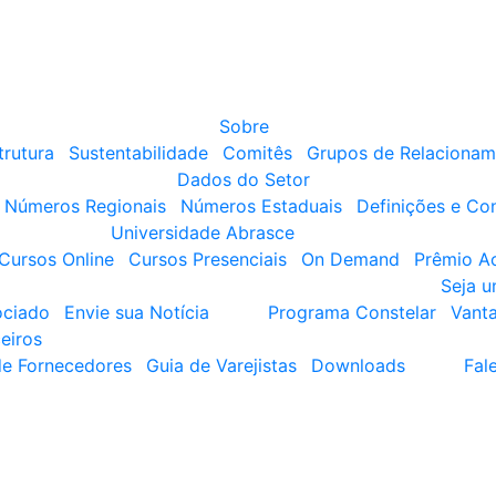
Sobre
trutura
Sustentabilidade
Comitês
Grupos de Relacionam
Dados do Setor
Números Regionais
Números Estaduais
Definições e Co
Universidade Abrasce
Cursos Online
Cursos Presenciais
On Demand
Prêmio A
Seja 
ociado
Envie sua Notícia
Programa Constelar
Vant
eiros
de Fornecedores
Guia de Varejistas
Downloads
Fal