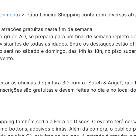
enimento
>
Pátio Limeira Shopping conta com diversas atr
 atrações gratuitas neste fim de semana
lo grupo AD, se prepara para um final de semana repleto d
isitantes de todas as idades. Entre os destaques estão of
será no sábado e domingo, das 14h às 18h, no piso superio
evento.
itar as oficinas de pintura 3D com o “Stitch & Angel”, qu
inscrições são gratuitas e devem feitas no dia e no local d
pping também sedia a Feira de Discos. O evento terá cerca
como bottons, adesivos e ímãs. Além da compra, o público 