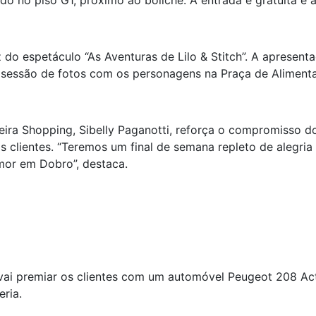
ado no piso G1, próximo ao boliche. A entrada é gratuita e
 do espetáculo “As Aventuras de Lilo & Stitch”. A apresent
rá sessão de fotos com os personagens na Praça de Aliment
eira Shopping, Sibelly Paganotti, reforça o compromisso 
s clientes. “Teremos um final de semana repleto de alegria
or em Dobro”, destaca.
vai premiar os clientes com um automóvel Peugeot 208 Act
eria.