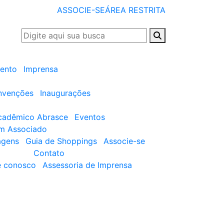
ASSOCIE-SE
ÁREA RESTRITA
ento
Imprensa
nvenções
Inaugurações
cadêmico Abrasce
Eventos
um Associado
agens
Guia de Shoppings
Associe-se
Contato
e conosco
Assessoria de Imprensa