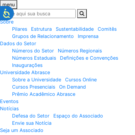
menu
Sobre
Pilares
Estrutura
Sustentabilidade
Comitês
Grupos de Relacionamento
Imprensa
Dados do Setor
Números do Setor
Números Regionais
Números Estaduais
Definições e Convenções
Inaugurações
Universidade Abrasce
Sobre a Universidade
Cursos Online
Cursos Presenciais
On Demand
Prêmio Acadêmico Abrasce
Eventos
Notícias
Defesa do Setor
Espaço do Associado
Envie sua Notícia
Seja um Associado