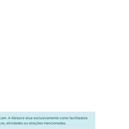
icam. A Abrasce atua exclusivamente como facilitadora
ços, atividades ou atrações mencionadas.