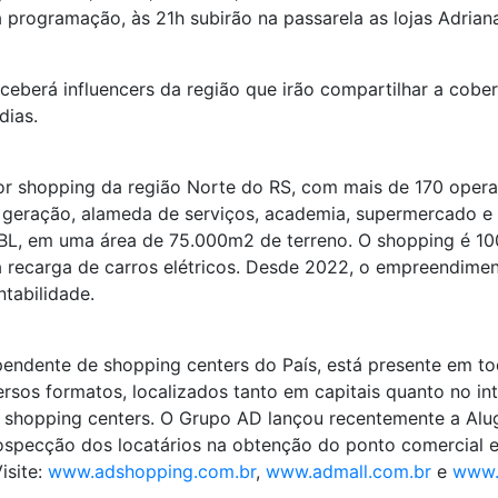
a programação, às 21h subirão na passarela as lojas Adrian
eberá influencers da região que irão compartilhar a cober
dias.
r shopping da região Norte do RS, com mais de 170 opera
a geração, alameda de serviços, academia, supermercado 
L, em uma área de 75.000m2 de terreno. O shopping é 100%
ara recarga de carros elétricos. Desde 2022, o empreendi
ntabilidade.
ndente de shopping centers do País, está presente em toda
os formatos, localizados tanto em capitais quanto no int
 shopping centers. O Grupo AD lançou recentemente a Alug
 prospecção dos locatários na obtenção do ponto comercial
isite:
www.adshopping.com.br
,
www.admall.com.br
e
www.