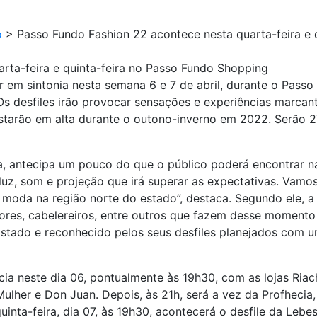
o
>
Passo Fundo Fashion 22 acontece nesta quarta-feira e 
rta-feira e quinta-feira no Passo Fundo Shopping
r em sintonia nesta semana 6 e 7 de abril, durante o Pass
s desfiles irão provocar sensações e experiências marcan
estarão em alta durante o outono-inverno em 2022. Serão 2
ra, antecipa um pouco do que o público poderá encontrar n
 luz, som e projeção que irá superar as expectativas. Va
moda na região norte do estado”, destaca. Segundo ele, a
dores, cabelereiros, entre outros que fazem desse moment
stado e reconhecido pelos seus desfiles planejados com um
a neste dia 06, pontualmente às 19h30, com as lojas Riach
ulher e Don Juan. Depois, às 21h, será a vez da Profhecia, 
uinta-feira, dia 07, às 19h30, acontecerá o desfile da Leb