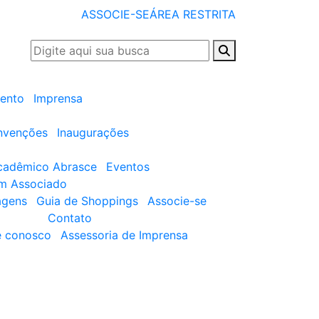
ASSOCIE-SE
ÁREA RESTRITA
ento
Imprensa
nvenções
Inaugurações
cadêmico Abrasce
Eventos
um Associado
agens
Guia de Shoppings
Associe-se
Contato
e conosco
Assessoria de Imprensa