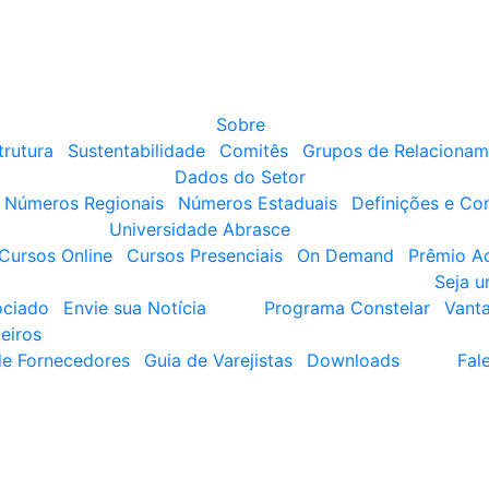
Sobre
trutura
Sustentabilidade
Comitês
Grupos de Relacionam
Dados do Setor
Números Regionais
Números Estaduais
Definições e Co
Universidade Abrasce
Cursos Online
Cursos Presenciais
On Demand
Prêmio A
Seja 
ociado
Envie sua Notícia
Programa Constelar
Vant
eiros
de Fornecedores
Guia de Varejistas
Downloads
Fal