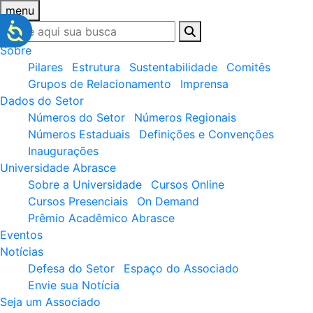
menu
Sobre
Pilares
Estrutura
Sustentabilidade
Comitês
Grupos de Relacionamento
Imprensa
Dados do Setor
Números do Setor
Números Regionais
Números Estaduais
Definições e Convenções
Inaugurações
Universidade Abrasce
Sobre a Universidade
Cursos Online
Cursos Presenciais
On Demand
Prêmio Acadêmico Abrasce
Eventos
Notícias
Defesa do Setor
Espaço do Associado
Envie sua Notícia
Seja um Associado