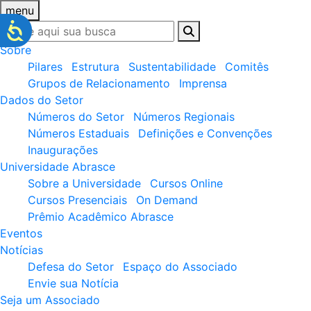
menu
Sobre
Pilares
Estrutura
Sustentabilidade
Comitês
Grupos de Relacionamento
Imprensa
Dados do Setor
Números do Setor
Números Regionais
Números Estaduais
Definições e Convenções
Inaugurações
Universidade Abrasce
Sobre a Universidade
Cursos Online
Cursos Presenciais
On Demand
Prêmio Acadêmico Abrasce
Eventos
Notícias
Defesa do Setor
Espaço do Associado
Envie sua Notícia
Seja um Associado