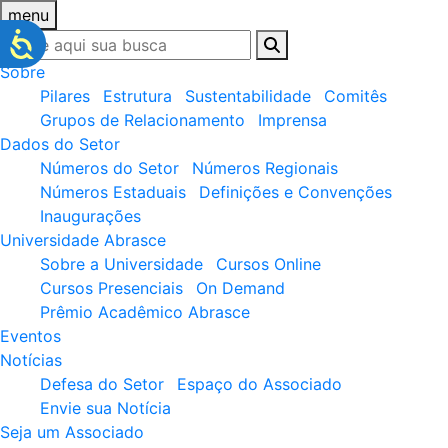
menu
Sobre
Pilares
Estrutura
Sustentabilidade
Comitês
Grupos de Relacionamento
Imprensa
Dados do Setor
Números do Setor
Números Regionais
Números Estaduais
Definições e Convenções
Inaugurações
Universidade Abrasce
Sobre a Universidade
Cursos Online
Cursos Presenciais
On Demand
Prêmio Acadêmico Abrasce
Eventos
Notícias
Defesa do Setor
Espaço do Associado
Envie sua Notícia
Seja um Associado