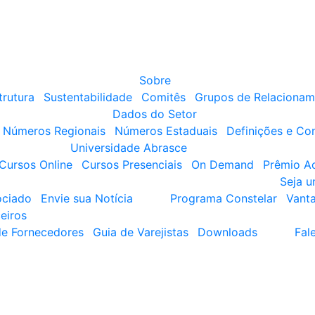
Sobre
trutura
Sustentabilidade
Comitês
Grupos de Relacionam
Dados do Setor
Números Regionais
Números Estaduais
Definições e Co
Universidade Abrasce
Cursos Online
Cursos Presenciais
On Demand
Prêmio A
Seja 
ociado
Envie sua Notícia
Programa Constelar
Vant
eiros
de Fornecedores
Guia de Varejistas
Downloads
Fal