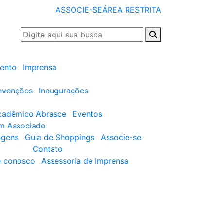
ASSOCIE-SE
ÁREA RESTRITA
ento
Imprensa
nvenções
Inaugurações
cadêmico Abrasce
Eventos
um Associado
agens
Guia de Shoppings
Associe-se
Contato
e conosco
Assessoria de Imprensa