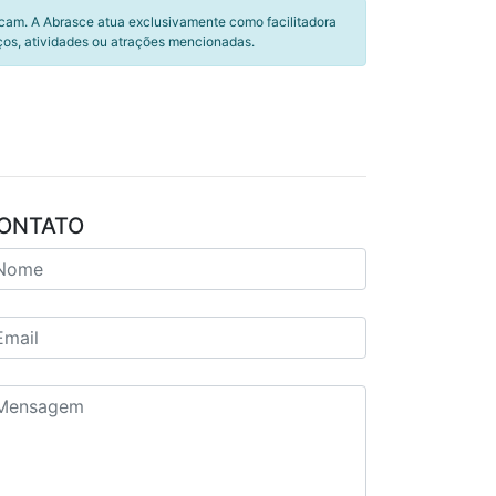
icam. A Abrasce atua exclusivamente como facilitadora
ços, atividades ou atrações mencionadas.
ONTATO