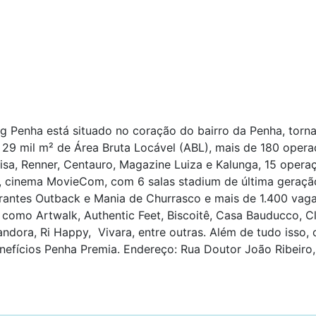
 Penha está situado no coração do bairro da Penha, torna
9 mil m² de Área Bruta Locável (ABL), mais de 180 operaç
sa, Renner, Centauro, Magazine Luiza e Kalunga, 15 opera
 cinema MovieCom, com 6 salas stadium de última geraçã
rantes Outback e Mania de Churrasco e mais de 1.400 vag
omo Artwalk, Authentic Feet, Biscoitê, Casa Bauducco, Clu
Pandora, Ri Happy, Vivara, entre outras. Além de tudo iss
fícios Penha Premia. Endereço: Rua Doutor João Ribeiro, 3