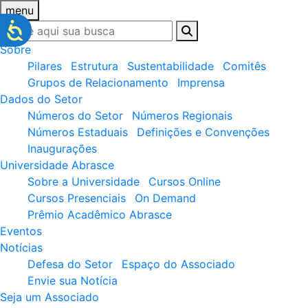
menu
Sobre
Pilares
Estrutura
Sustentabilidade
Comitês
Grupos de Relacionamento
Imprensa
Dados do Setor
Números do Setor
Números Regionais
Números Estaduais
Definições e Convenções
Inaugurações
Universidade Abrasce
Sobre a Universidade
Cursos Online
Cursos Presenciais
On Demand
Prêmio Acadêmico Abrasce
Eventos
Notícias
Defesa do Setor
Espaço do Associado
Envie sua Notícia
Seja um Associado