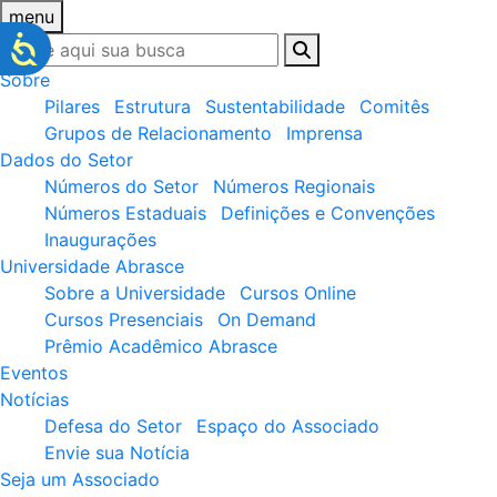
menu
Sobre
Pilares
Estrutura
Sustentabilidade
Comitês
Grupos de Relacionamento
Imprensa
Dados do Setor
Números do Setor
Números Regionais
Números Estaduais
Definições e Convenções
Inaugurações
Universidade Abrasce
Sobre a Universidade
Cursos Online
Cursos Presenciais
On Demand
Prêmio Acadêmico Abrasce
Eventos
Notícias
Defesa do Setor
Espaço do Associado
Envie sua Notícia
Seja um Associado