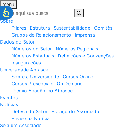
menu
Sobre
Pilares
Estrutura
Sustentabilidade
Comitês
Grupos de Relacionamento
Imprensa
Dados do Setor
Números do Setor
Números Regionais
Números Estaduais
Definições e Convenções
Inaugurações
Universidade Abrasce
Sobre a Universidade
Cursos Online
Cursos Presenciais
On Demand
Prêmio Acadêmico Abrasce
Eventos
Notícias
Defesa do Setor
Espaço do Associado
Envie sua Notícia
Seja um Associado