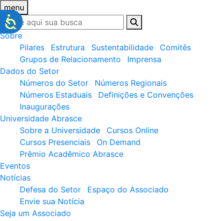
menu
Sobre
Pilares
Estrutura
Sustentabilidade
Comitês
Grupos de Relacionamento
Imprensa
Dados do Setor
Números do Setor
Números Regionais
Números Estaduais
Definições e Convenções
Inaugurações
Universidade Abrasce
Sobre a Universidade
Cursos Online
Cursos Presenciais
On Demand
Prêmio Acadêmico Abrasce
Eventos
Notícias
Defesa do Setor
Espaço do Associado
Envie sua Notícia
Seja um Associado