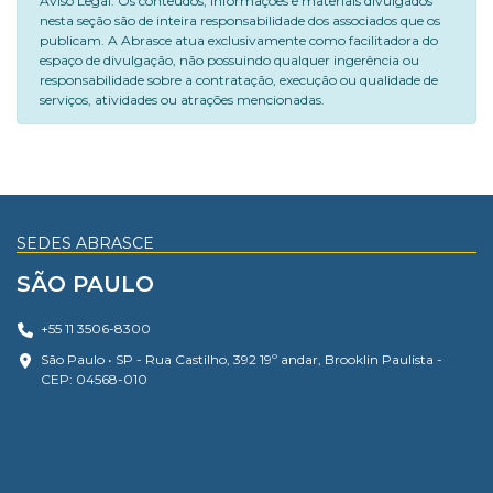
Aviso Legal: Os conteúdos, informações e materiais divulgados
nesta seção são de inteira responsabilidade dos associados que os
publicam. A Abrasce atua exclusivamente como facilitadora do
espaço de divulgação, não possuindo qualquer ingerência ou
responsabilidade sobre a contratação, execução ou qualidade de
serviços, atividades ou atrações mencionadas.
SEDES ABRASCE
SÃO PAULO
+55 11 3506-8300
São Paulo • SP - Rua Castilho, 392 19º andar, Brooklin Paulista -
CEP: 04568-010