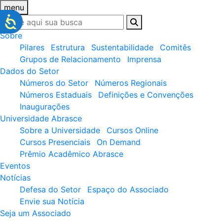
menu
Sobre
Pilares
Estrutura
Sustentabilidade
Comitês
Grupos de Relacionamento
Imprensa
Dados do Setor
Números do Setor
Números Regionais
Números Estaduais
Definições e Convenções
Inaugurações
Universidade Abrasce
Sobre a Universidade
Cursos Online
Cursos Presenciais
On Demand
Prêmio Acadêmico Abrasce
Eventos
Notícias
Defesa do Setor
Espaço do Associado
Envie sua Notícia
Seja um Associado