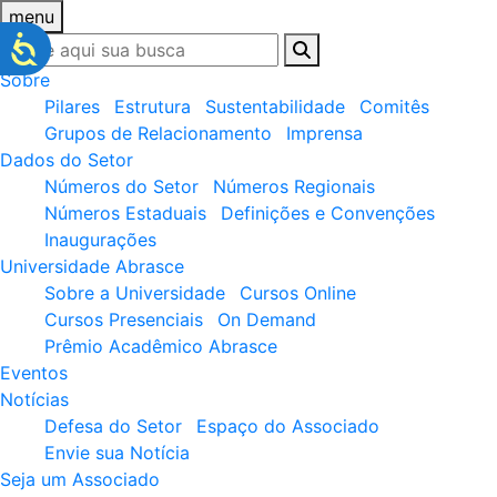
menu
Sobre
Pilares
Estrutura
Sustentabilidade
Comitês
Grupos de Relacionamento
Imprensa
Dados do Setor
Números do Setor
Números Regionais
Números Estaduais
Definições e Convenções
Inaugurações
Universidade Abrasce
Sobre a Universidade
Cursos Online
Cursos Presenciais
On Demand
Prêmio Acadêmico Abrasce
Eventos
Notícias
Defesa do Setor
Espaço do Associado
Envie sua Notícia
Seja um Associado