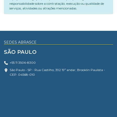
responsabilidade sobre a contratação, execução ou qualidade de
serviços, atividades ou atrações mencionadas.
SEDES ABRASCE
SÃO PAULO
+55 11 3506-8300
São Paulo • SP - Rua Castilho, 392 19º andar, Brooklin Paulista -
CEP: 04568-010