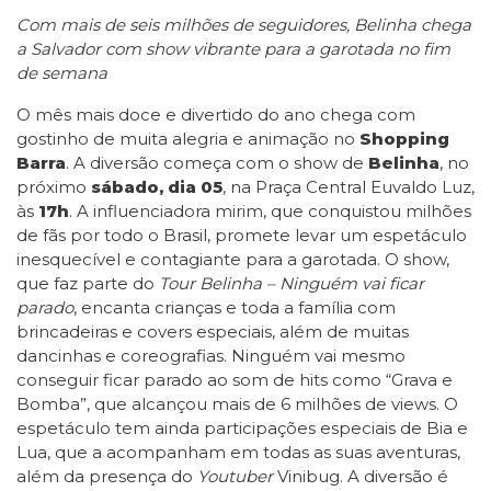
Com mais de seis milhões de seguidores, Belinha chega
a Salvador com show vibrante para a garotada no fim
de semana
O mês mais doce e divertido do ano chega com
gostinho de muita alegria e animação no
Shopping
Barra
. A diversão começa com o show de
Belinha
, no
próximo
sábado, dia 05
, na Praça Central Euvaldo Luz,
às
17h
. A influenciadora mirim, que conquistou milhões
de fãs por todo o Brasil, promete levar um espetáculo
inesquecível e contagiante para a garotada. O show,
que faz parte do
Tour Belinha – Ninguém vai ficar
parado
, encanta crianças e toda a família com
brincadeiras e covers especiais, além de muitas
dancinhas e coreografias. Ninguém vai mesmo
conseguir ficar parado ao som de hits como “Grava e
Bomba”, que alcançou mais de 6 milhões de views. O
espetáculo tem ainda participações especiais de Bia e
Lua, que a acompanham em todas as suas aventuras,
além da presença do
Youtuber
Vinibug. A diversão é