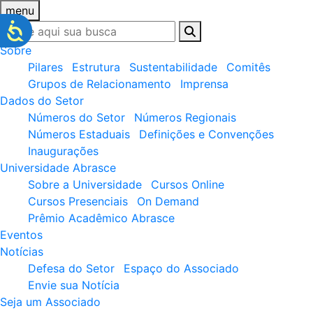
menu
Sobre
Pilares
Estrutura
Sustentabilidade
Comitês
Grupos de Relacionamento
Imprensa
Dados do Setor
Números do Setor
Números Regionais
Números Estaduais
Definições e Convenções
Inaugurações
Universidade Abrasce
Sobre a Universidade
Cursos Online
Cursos Presenciais
On Demand
Prêmio Acadêmico Abrasce
Eventos
Notícias
Defesa do Setor
Espaço do Associado
Envie sua Notícia
Seja um Associado