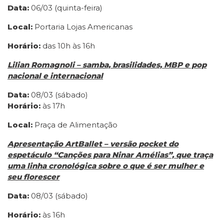
Data:
06/03 (quinta-feira)
Local:
Portaria Lojas Americanas
Horário:
das 10h às 16h
Lilian Romagnoli – samba, brasilidades, MBP e pop
nacional e internacional
Data:
08/03 (sábado)
Horário:
às 17h
Local:
Praça de Alimentação
Apresentação ArtBallet – versão pocket do
espetáculo “Canções para Ninar Amélias”, que traça
uma linha cronológica sobre o que é ser mulher e
seu florescer
Data:
08/03 (sábado)
Horário:
às 16h