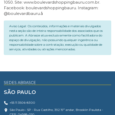
1050. Site: www.boulevardshoppingbauru.com.br.
Facebook: boulevardshoppingbauru. Instagram:
@boulevardbauru.å
Aviso Legal: Os conteúdos, informações e materiais divulgados
nesta seção são de inteira responsabilidade dos associados que os
publicam. A Abrasce atua exclusivamente como facilitadora do
espaço de divulgação, não possuindo qualquer ingerência ou
responsabilidade sobre a contratação, execução ou qualidade de
serviços, atividades ou atrações mencionadas.
SEDES ABRASCE
SÃO PAULO
+55 11 3506-8300
São Paulo • SP - Rua Castilho, 392 19º andar, Brooklin Paulista -
CEP: 04568-010