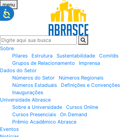
menu
Sobre
Pilares
Estrutura
Sustentabilidade
Comitês
Grupos de Relacionamento
Imprensa
Dados do Setor
Números do Setor
Números Regionais
Números Estaduais
Definições e Convenções
Inaugurações
Universidade Abrasce
Sobre a Universidade
Cursos Online
Cursos Presenciais
On Demand
Prêmio Acadêmico Abrasce
Eventos
Notícias