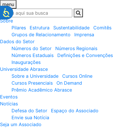
menu
Sobre
Pilares
Estrutura
Sustentabilidade
Comitês
Grupos de Relacionamento
Imprensa
Dados do Setor
Números do Setor
Números Regionais
Números Estaduais
Definições e Convenções
Inaugurações
Universidade Abrasce
Sobre a Universidade
Cursos Online
Cursos Presenciais
On Demand
Prêmio Acadêmico Abrasce
Eventos
Notícias
Defesa do Setor
Espaço do Associado
Envie sua Notícia
Seja um Associado