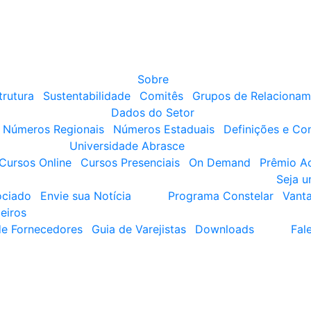
Sobre
trutura
Sustentabilidade
Comitês
Grupos de Relacionam
Dados do Setor
Números Regionais
Números Estaduais
Definições e Co
Universidade Abrasce
Cursos Online
Cursos Presenciais
On Demand
Prêmio A
Seja 
ociado
Envie sua Notícia
Programa Constelar
Vant
eiros
de Fornecedores
Guia de Varejistas
Downloads
Fal