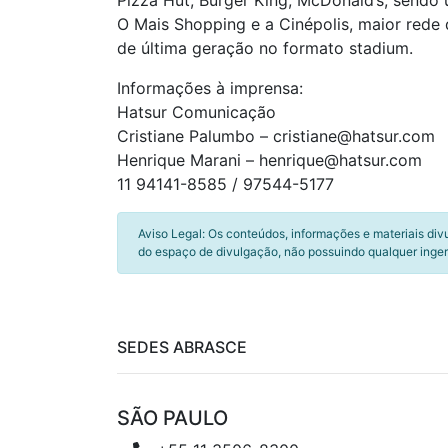
Pizza Hut, Burger King, McDonald’s, sendo u
O Mais Shopping e a Cinépolis, maior rede 
de última geração no formato stadium.
Informações à imprensa:
Hatsur Comunicação
Cristiane Palumbo – cristiane@hatsur.com
Henrique Marani – henrique@hatsur.com
11 94141-8585 / 97544-5177
Aviso Legal: Os conteúdos, informações e materiais div
do espaço de divulgação, não possuindo qualquer inger
SEDES ABRASCE
SÃO PAULO