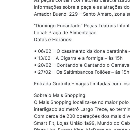
As peças contam com atores caracterizados
informações sobre a peça e as atrações d
Amador Bueno, 229 – Santo Amaro, zona su
“Domingo Encantado” Peças Teatrais Infant
Local: Praça de Alimentação
Datas e Horários:
• 06/02 – O casamento da dona baratinha –
• 13/02 – A Cigarra e a formiga – às 15h
• 20/02 – Contando e Cantando o Carnaval
• 27/02 – Os Saltimbancos Foliões – às 15h
Entrada Gratuita – Vagas limitadas com in
Sobre o Mais Shopping
O Mais Shopping localiza-se no maior polo 
interligado ao metrô Largo Treze, ao term
Com cerca de 200 operações dos mais dive
Smart Fit, Lojas União 1a99, Mundo do Cabe