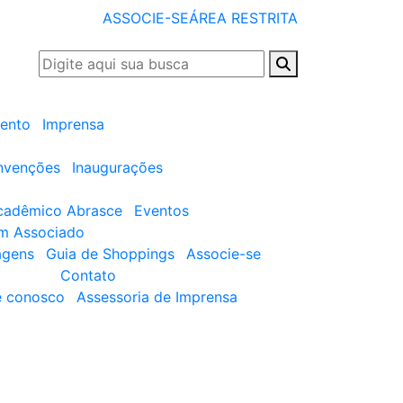
ASSOCIE-SE
ÁREA RESTRITA
ento
Imprensa
nvenções
Inaugurações
cadêmico Abrasce
Eventos
um Associado
agens
Guia de Shoppings
Associe-se
Contato
e conosco
Assessoria de Imprensa