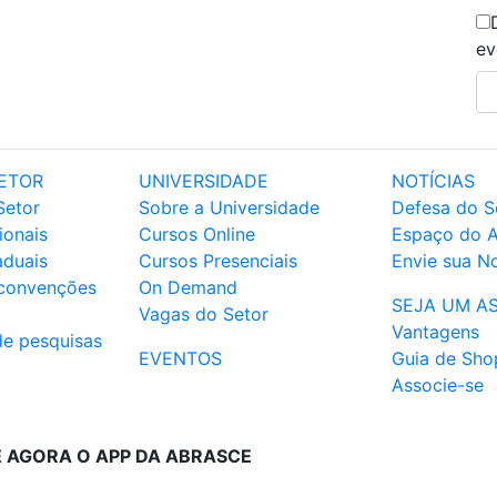
ev
ETOR
UNIVERSIDADE
NOTÍCIAS
Setor
Sobre a Universidade
Defesa do S
ionais
Cursos Online
Espaço do 
aduais
Cursos Presenciais
Envie sua No
 convenções
On Demand
SEJA UM A
Vagas do Setor
Vantagens
de pesquisas
EVENTOS
Guia de Sho
Associe-se
E AGORA O APP DA ABRASCE