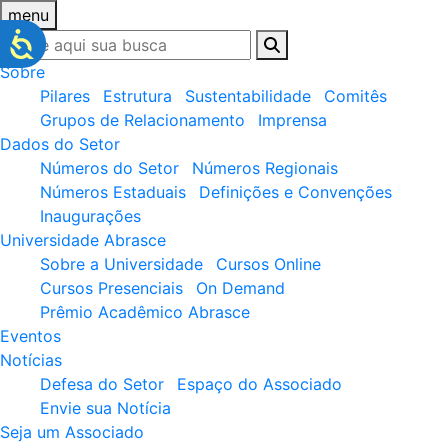
menu
Sobre
Pilares
Estrutura
Sustentabilidade
Comitês
Grupos de Relacionamento
Imprensa
Dados do Setor
Números do Setor
Números Regionais
Números Estaduais
Definições e Convenções
Inaugurações
Universidade Abrasce
Sobre a Universidade
Cursos Online
Cursos Presenciais
On Demand
Prêmio Acadêmico Abrasce
Eventos
Notícias
Defesa do Setor
Espaço do Associado
Envie sua Notícia
Seja um Associado