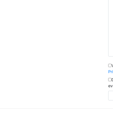
Pr
ev