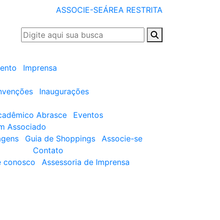
ASSOCIE-SE
ÁREA RESTRITA
ento
Imprensa
nvenções
Inaugurações
cadêmico Abrasce
Eventos
um Associado
agens
Guia de Shoppings
Associe-se
Contato
e conosco
Assessoria de Imprensa