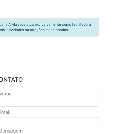
icam. A Abrasce atua exclusivamente como facilitadora
ços, atividades ou atrações mencionadas.
ONTATO