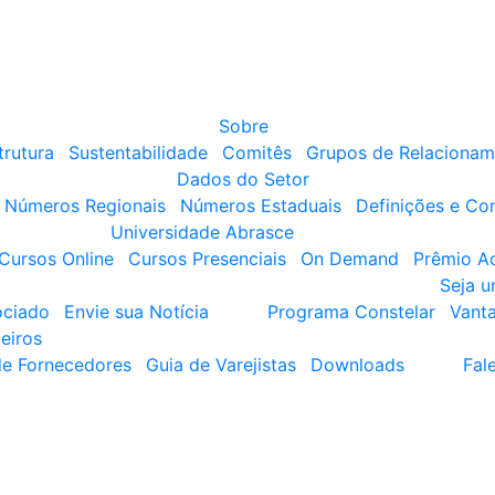
Sobre
trutura
Sustentabilidade
Comitês
Grupos de Relacionam
Dados do Setor
Números Regionais
Números Estaduais
Definições e Co
Universidade Abrasce
Cursos Online
Cursos Presenciais
On Demand
Prêmio A
Seja 
ociado
Envie sua Notícia
Programa Constelar
Vant
eiros
de Fornecedores
Guia de Varejistas
Downloads
Fal