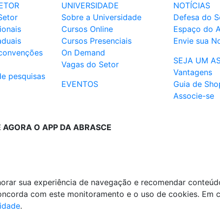
ETOR
UNIVERSIDADE
NOTÍCIAS
Setor
Sobre a Universidade
Defesa do S
ionais
Cursos Online
Espaço do 
aduais
Cursos Presenciais
Envie sua No
 convenções
On Demand
SEJA UM A
Vagas do Setor
Vantagens
de pesquisas
EVENTOS
Guia de Sho
Associe-se
E AGORA O APP DA ABRASCE
lhorar sua experiência de navegação e recomendar conteúd
 concorda com este monitoramento e o uso de cookies. Em 
cidade
.