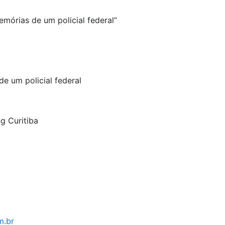
órias de um policial federal”
e um policial federal
ng Curitiba
m.br