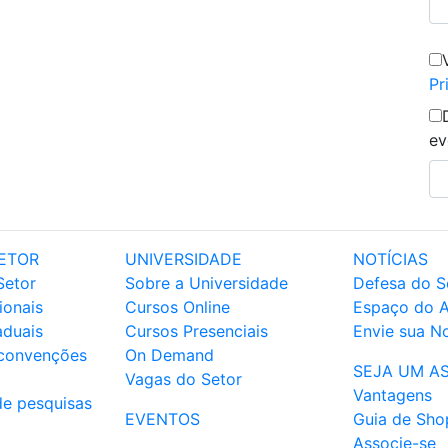
Pr
ev
ETOR
UNIVERSIDADE
NOTÍCIAS
Setor
Sobre a Universidade
Defesa do S
ionais
Cursos Online
Espaço do 
aduais
Cursos Presenciais
Envie sua No
 convenções
On Demand
SEJA UM A
Vagas do Setor
Vantagens
de pesquisas
EVENTOS
Guia de Sho
Associe-se