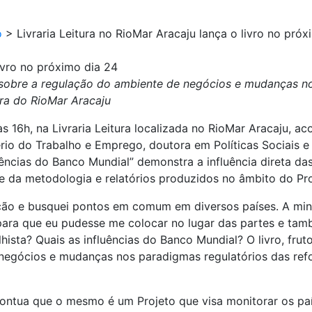
o
>
Livraria Leitura no RioMar Aracaju lança o livro no pró
livro no próximo dia 24
sobre a regulação do ambiente de negócios e mudanças no
ura do RioMar Aracaju
 16h, na Livraria Leitura localizada no RioMar Aracaju, a
ério do Trabalho e Emprego, doutora em Políticas Sociais e
luências do Banco Mundial” demonstra a influência direta d
ise da metodologia e relatórios produzidos no âmbito do Pr
nção e busquei pontos em comum em diversos países. A minh
ara que eu pudesse me colocar no lugar das partes e ta
lhista? Quais as influências do Banco Mundial? O livro, fr
negócios e mudanças nos paradigmas regulatórios das refor
pontua que o mesmo é um Projeto que visa monitorar os pa