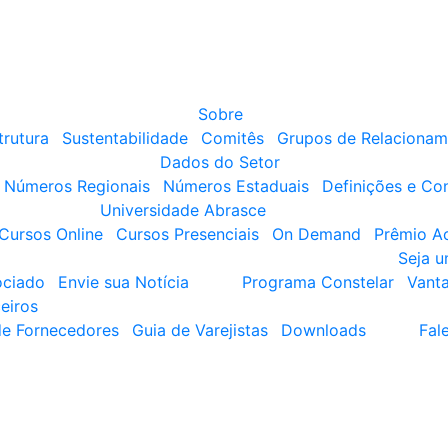
Sobre
trutura
Sustentabilidade
Comitês
Grupos de Relacionam
Dados do Setor
Números Regionais
Números Estaduais
Definições e Co
Universidade Abrasce
Cursos Online
Cursos Presenciais
On Demand
Prêmio A
Seja 
ociado
Envie sua Notícia
Programa Constelar
Vant
eiros
de Fornecedores
Guia de Varejistas
Downloads
Fal