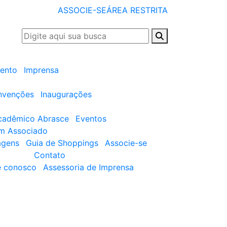
ASSOCIE-SE
ÁREA RESTRITA
ento
Imprensa
nvenções
Inaugurações
cadêmico Abrasce
Eventos
um Associado
agens
Guia de Shoppings
Associe-se
Contato
e conosco
Assessoria de Imprensa