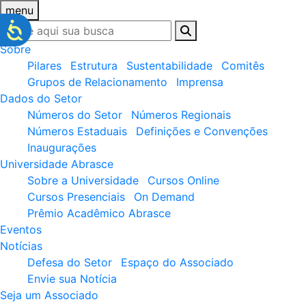
menu
Sobre
Pilares
Estrutura
Sustentabilidade
Comitês
Grupos de Relacionamento
Imprensa
Dados do Setor
Números do Setor
Números Regionais
Números Estaduais
Definições e Convenções
Inaugurações
Universidade Abrasce
Sobre a Universidade
Cursos Online
Cursos Presenciais
On Demand
Prêmio Acadêmico Abrasce
Eventos
Notícias
Defesa do Setor
Espaço do Associado
Envie sua Notícia
Seja um Associado