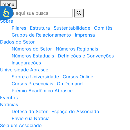
menu
Sobre
Pilares
Estrutura
Sustentabilidade
Comitês
Grupos de Relacionamento
Imprensa
Dados do Setor
Números do Setor
Números Regionais
Números Estaduais
Definições e Convenções
Inaugurações
Universidade Abrasce
Sobre a Universidade
Cursos Online
Cursos Presenciais
On Demand
Prêmio Acadêmico Abrasce
Eventos
Notícias
Defesa do Setor
Espaço do Associado
Envie sua Notícia
Seja um Associado